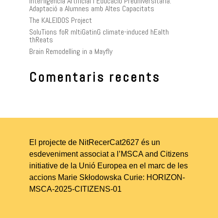
Intel·ligència Artificial i Educació Preuniversitària:
Adaptació a Alumnes amb Altes Capacitats
The KALEIDOS Project
SoluTions foR mItiGatinG climate-induced hEalth
thReats
Brain Remodelling in a Mayfly
Comentaris recents
El projecte de NitRecerCat2627 és un
esdeveniment associat a l’MSCA and Citizens
initiative de la Unió Europea en el marc de les
accions Marie Skłodowska Curie: HORIZON-
MSCA-2025-CITIZENS-01