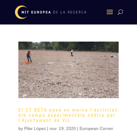
El CT BETA posa en marxa l’activitat
als camps experimentals cedits per
l’Ajuntament de Vic
by
Pilar López
|
nov. 19, 2020
|
European Corner