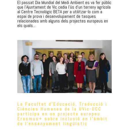
El passat Dia Mundial del Medi Ambient es va fer públic
que l’Ajuntament de Vic cedia l’ús d’un terreny agrícola
al Centre Tecnològic BETA per a utilitzar-lo com a
espai de prova i desenvolupament de tasques
relacionades amb alguns dels projectes europeus en
els quals...
La Facultat d’Educació, Traducció i
Ciències Humanes de la UVic-UCC
participa en un projecte europeu
Erasmus+ sobre inclusió en l’àmbit
de l’ensenyament lingüístic