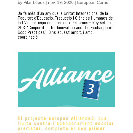
by
Pilar López
|
nov. 19, 2020
|
European Corner
Ja fa més d’un any que la Unitat Internacional de la
Facultat d’Educació, Traducció i Ciències Humanes de
la UVic participa en el projecte Erasmus+ Key Action
203: “Cooperation for Innovation and the Exchange of
Good Practices”. Dins aquest àmbit, i amb
coordinació...
El projecte europeu Alliance3, que
lluita contra l’abandonament escolar
prematur, completa el seu primer