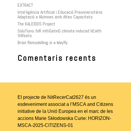
EXTRACT
Intel·ligència Artificial i Educació Preuniversitària:
Adaptació a Alumnes amb Altes Capacitats
The KALEIDOS Project
SoluTions foR mItiGatinG climate-induced hEalth
thReats
Brain Remodelling in a Mayfly
Comentaris recents
El projecte de NitRecerCat2627 és un
esdeveniment associat a l’MSCA and Citizens
initiative de la Unió Europea en el marc de les
accions Marie Skłodowska Curie: HORIZON-
MSCA-2025-CITIZENS-01