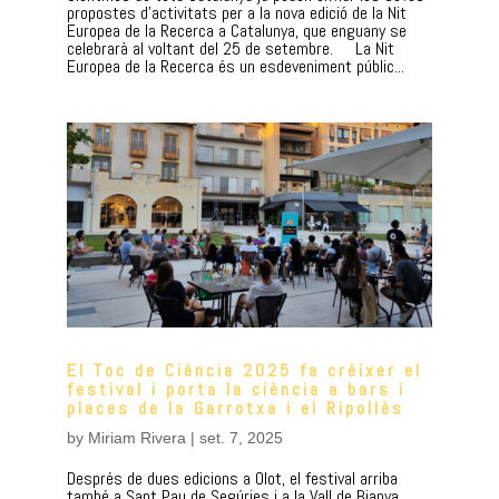
propostes d’activitats per a la nova edició de la Nit
Europea de la Recerca a Catalunya, que enguany se
celebrarà al voltant del 25 de setembre. La Nit
Europea de la Recerca és un esdeveniment públic...
El Toc de Ciència 2025 fa créixer el
festival i porta la ciència a bars i
places de la Garrotxa i el Ripollès
by
Miriam Rivera
|
set. 7, 2025
Després de dues edicions a Olot, el festival arriba
també a Sant Pau de Segúries i a la Vall de Bianya,