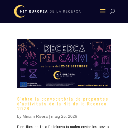
S’obre la convocatòria de propostes
d’activitats de la Nit de la Recerca
2026
by
Miriam Rivera
|
maig 25, 2026
Científics de tota Catalunya ja poden enviar les seves