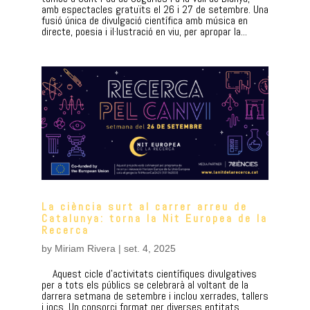
amb espectacles gratuïts el 26 i 27 de setembre. Una
fusió única de divulgació científica amb música en
directe, poesia i il·lustració en viu, per apropar la...
La ciència surt al carrer arreu de
Catalunya: torna la Nit Europea de la
Recerca
by
Miriam Rivera
|
set. 4, 2025
Aquest cicle d’activitats científiques divulgatives
per a tots els públics se celebrarà al voltant de la
darrera setmana de setembre i inclou xerrades, tallers
i jocs. Un consorci format per diverses entitats