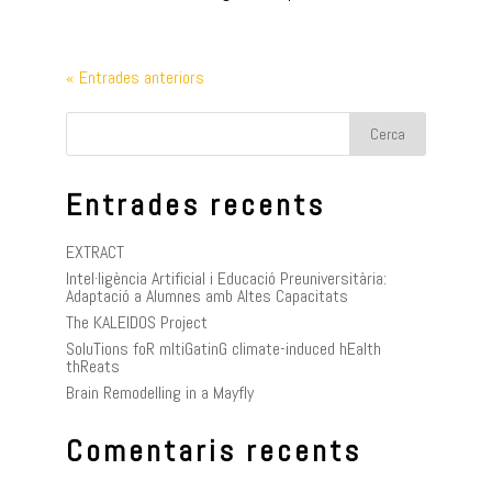
« Entrades anteriors
Entrades recents
EXTRACT
Intel·ligència Artificial i Educació Preuniversitària:
Adaptació a Alumnes amb Altes Capacitats
The KALEIDOS Project
SoluTions foR mItiGatinG climate-induced hEalth
thReats
Brain Remodelling in a Mayfly
Comentaris recents