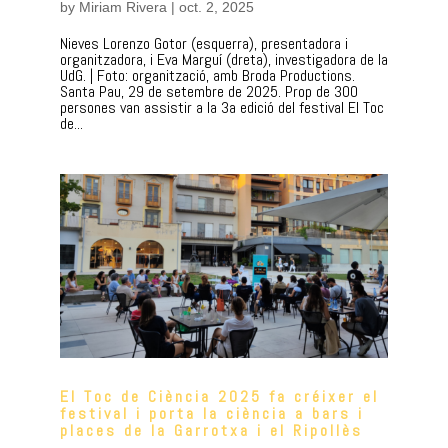
by
Miriam Rivera
|
oct. 2, 2025
Nieves Lorenzo Gotor (esquerra), presentadora i
organitzadora, i Eva Marguí (dreta), investigadora de la
UdG. | Foto: organització, amb Broda Productions.
Santa Pau, 29 de setembre de 2025. Prop de 300
persones van assistir a la 3a edició del festival El Toc
de...
El Toc de Ciència 2025 fa créixer el
festival i porta la ciència a bars i
places de la Garrotxa i el Ripollès