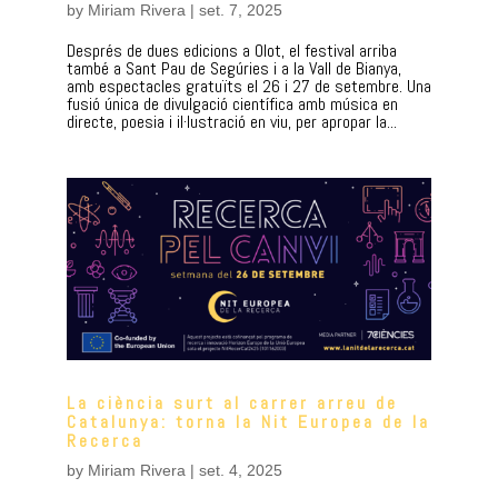
by
Miriam Rivera
|
set. 7, 2025
Després de dues edicions a Olot, el festival arriba
també a Sant Pau de Segúries i a la Vall de Bianya,
amb espectacles gratuïts el 26 i 27 de setembre. Una
fusió única de divulgació científica amb música en
directe, poesia i il·lustració en viu, per apropar la...
La ciència surt al carrer arreu de
Catalunya: torna la Nit Europea de la
Recerca
by
Miriam Rivera
|
set. 4, 2025