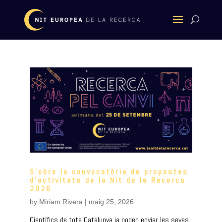
S’obre la convocatòria de propostes
d’activitats de la Nit de la Recerca
2026
by
Miriam Rivera
|
maig 25, 2026
Científics de tota Catalunya ja poden enviar les seves