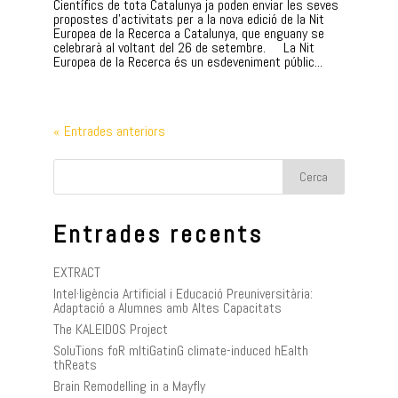
Científics de tota Catalunya ja poden enviar les seves
propostes d’activitats per a la nova edició de la Nit
Europea de la Recerca a Catalunya, que enguany se
celebrarà al voltant del 26 de setembre. La Nit
Europea de la Recerca és un esdeveniment públic...
« Entrades anteriors
Entrades recents
EXTRACT
Intel·ligència Artificial i Educació Preuniversitària:
Adaptació a Alumnes amb Altes Capacitats
The KALEIDOS Project
SoluTions foR mItiGatinG climate-induced hEalth
thReats
Brain Remodelling in a Mayfly