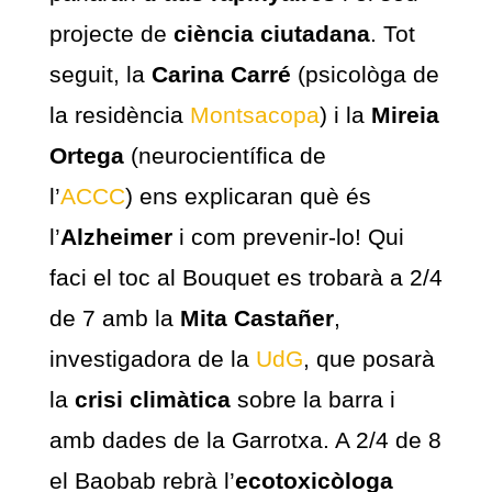
projecte de
ciència ciutadana
. Tot
seguit, la
Carina Carré
(psicològa de
la residència
Montsacopa
) i la
Mireia
Ortega
(neurocientífica de
l’
ACCC
) ens explicaran què és
l’
Alzheimer
i com prevenir-lo! Qui
faci el toc al Bouquet es trobarà a 2/4
de 7 amb la
Mita Castañer
,
investigadora de la
UdG
, que posarà
la
crisi climàtica
sobre la barra i
amb dades de la Garrotxa. A 2/4 de 8
el Baobab rebrà l’
ecotoxicòloga