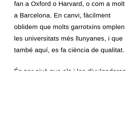
fan a Oxford o Harvard, o com a molt
a Barcelona. En canvi, fàcilment
oblidem que molts garrotxins omplen
les universitats més llunyanes, i que
també aquí, es fa ciència de qualitat.
És per això que els i les divulgadores
són persones vinculades a la
Garrotxa, amb qui els assistents de
ben segur podran tenir la possibilitat
de contactar i discutir continguts
científics més enllà del dia de