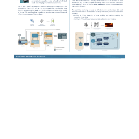
EXTRACT
by
Miriam Rivera
|
jul. 27, 2026
|
2025
,
European
Corner
,
European Corner 2025
Poster European Corner