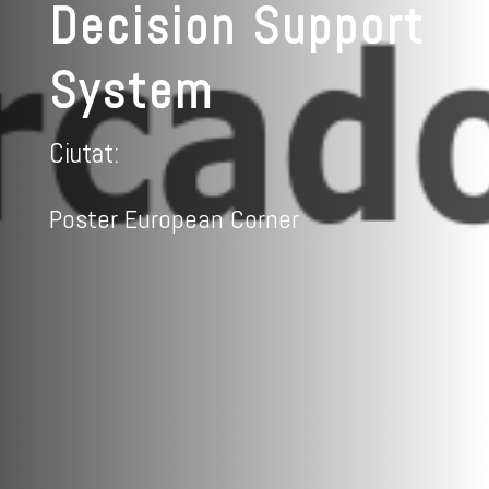
Decision Support
System
Ciutat:
Poster European Corner