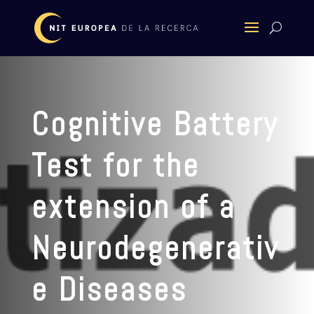
Cognitive Battery
Test for the
extension of a
Neurodegenerativ
e Diseases