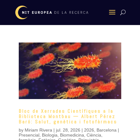
Bloc de Xerrades Científiques a la
Biblioteca Montbau — Albert Pérez
Baró: Salut, genètica i fotofàrmacs
by
Miriam Rivera
|
jul. 28, 2026
|
2026
,
Barcelona |
Presencial
,
Biologia
,
Biomedicina
,
Ciència
,
farmàcia
,
Fotònica
,
Genètica
,
Psiquiatria