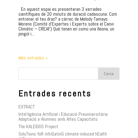
En aquest espai es presentaran 3 xerrades
científiques de 20 minuts de duració cadascuna: Com
entrenar el teu drac? a càrrec de Melody Tamayo
Moreno (Comitè d’Expertes i Experts sobre el Canvi
Climàtic – CREAF) Què tenen en comú una lleona, un
pingüí i...
Més entrades »
Entrades recents
EXTRACT
Intel·ligència Artificial i Educació Preuniversitària:
Adaptació a Alumnes amb Altes Capacitats
The KALEIDOS Project
SoluTions foR mItiGatinG climate-induced hEalth